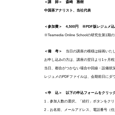
＜講 師＞ 森崎 雅樹
中国茶アナリスト、当社代表
＜参加費＞ 4,500円 ※PDF版レジュ
※Teamedia Online Schoolの研究
＜備 考＞
当日の講座の模様は録画いた
お申し込みの方は、講座の翌日より1ヶ月
当日、都合がつかない場合や回線・設備状
レジュメのPDFファイルは、会期前日にダ
＜申 込＞ 以下の申込フォームをクリッ
1．参加人数の選択。「続行」ボタンをクリ
2．お名前、メールアドレス、電話番号（