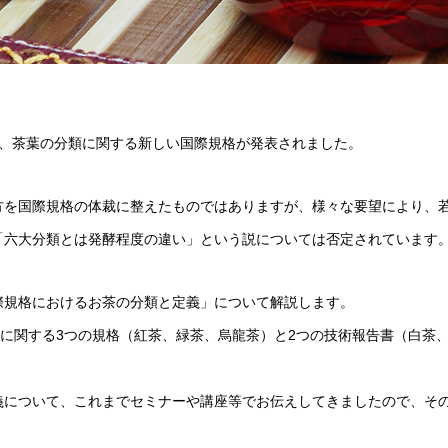
より、茶葉の分類に関する新しい国際規格が発表されました。
方を国際規格の体裁に整えたものではありますが、様々な要望により、
「六大分類とは発酵程度の違い」という説については否定されています
際規格におけるお茶の分類と定義」について解説します。
類に関する3つの規格（紅茶、緑茶、烏龍茶）と2つの技術報告書（白茶
義について、これまでセミナーや講座等でお伝えしてきましたので、そ