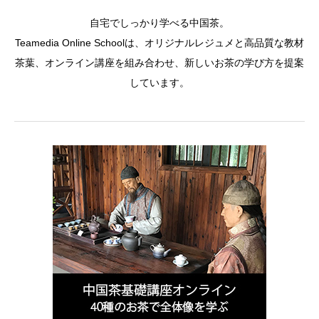
自宅でしっかり学べる中国茶。
Teamedia Online Schoolは、オリジナルレジュメと高品質な教材
茶葉、オンライン講座を組み合わせ、新しいお茶の学び方を提案
しています。