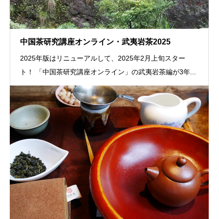
中国茶研究講座オンライン・武夷岩茶2025
2025年版はリニューアルして、2025年2月上旬スター
ト！ 「中国茶研究講座オンライン」の武夷岩茶編が3年...