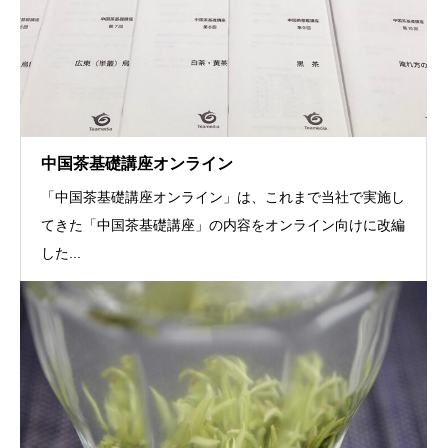
中国茶基礎講座オンライン
「中国茶基礎講座オンライン」は、これまで当社で実施し
てきた「中国茶基礎講座」の内容をオンライン向けに改編
した...