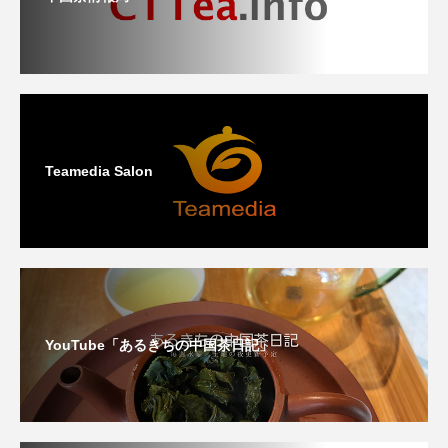
Teamedia Salon
YouTube「あるきちの中国茶日記」