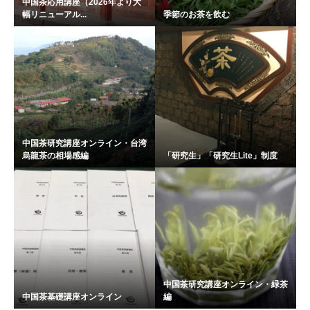
中国茶応用講座（2026年より大
幅リニューアル...
季節のお茶を飲む
中国茶研究講座オンライン・台湾
烏龍茶の相場感編
「研究生」「研究生Lite」制度
中国茶研究講座オンライン・緑茶
中国茶基礎講座オンライン
編