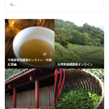
ら...
中国茶研究講座オンライン・中国
紅茶編
台湾茶基礎講座オンライン