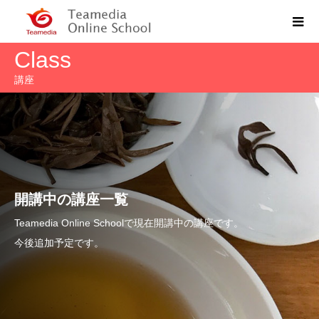
Class
講座
開講中の講座一覧
Teamedia Online Schoolで現在開講中の講座です。
今後追加予定です。