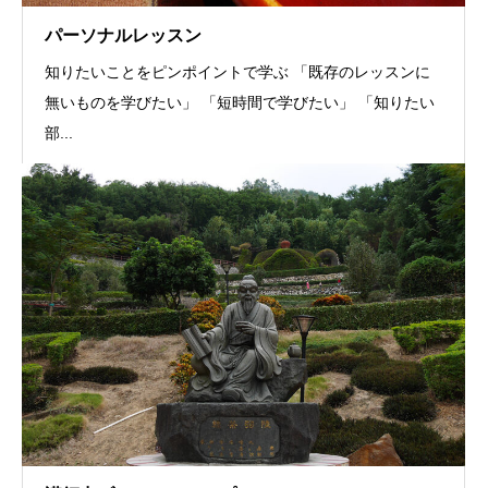
パーソナルレッスン
知りたいことをピンポイントで学ぶ 「既存のレッスンに
無いものを学びたい」 「短時間で学びたい」 「知りたい
部...